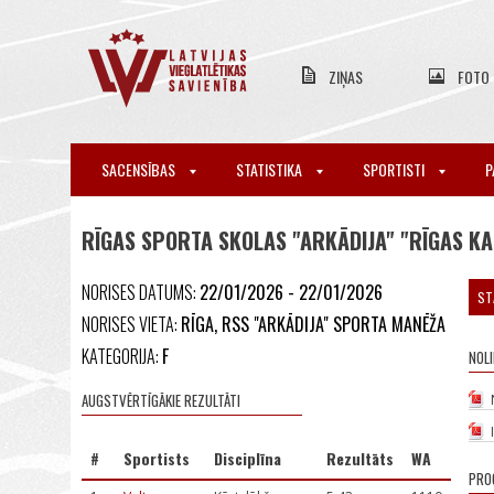
ZIŅAS
FOTO
SACENSĪBAS
STATISTIKA
SPORTISTI
P
RĪGAS SPORTA SKOLAS "ARKĀDIJA" "RĪGAS K
NORISES DATUMS:
22/01/2026 - 22/01/2026
ST
NORISES VIETA:
RĪGA, RSS "ARKĀDIJA" SPORTA MANĒŽA
KATEGORIJA:
F
NOL
AUGSTVĒRTĪGĀKIE REZULTĀTI
#
Sportists
Disciplīna
Rezultāts
WA
PRO