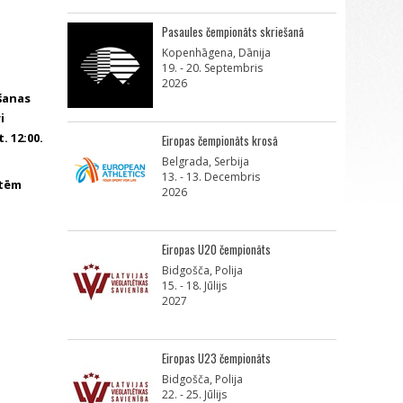
Pasaules čempionāts skriešanā
Kopenhāgena, Dānija
19. - 20. Septembris
2026
īšanas
i
. 12:00.
Eiropas čempionāts krosā
Belgrada, Serbija
13. - 13. Decembris
etēm
2026
Eiropas U20 čempionāts
Bidgošča, Polija
15. - 18. Jūlijs
2027
Eiropas U23 čempionāts
Bidgošča, Polija
22. - 25. Jūlijs