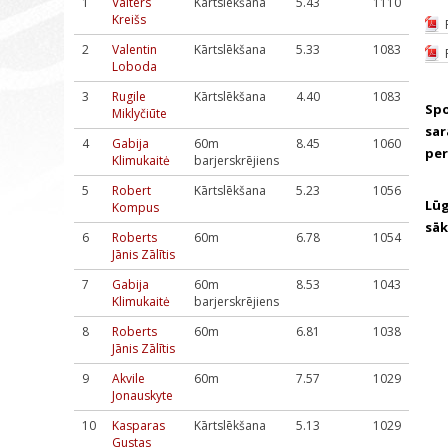
1
Valters
Kārtslēkšana
5.43
1110
Kreišs
2
Valentin
Kārtslēkšana
5.33
1083
Loboda
3
Rugile
Kārtslēkšana
4.40
1083
Spo
Miklyčiūte
sar
4
Gabija
60m
8.45
1060
per
Klimukaitė
barjerskrējiens
5
Robert
Kārtslēkšana
5.23
1056
Lūg
Kompus
sāk
6
Roberts
60m
6.78
1054
Jānis Zālītis
7
Gabija
60m
8.53
1043
Klimukaitė
barjerskrējiens
8
Roberts
60m
6.81
1038
Jānis Zālītis
9
Akvile
60m
7.57
1029
Jonauskyte
10
Kasparas
Kārtslēkšana
5.13
1029
Gustas