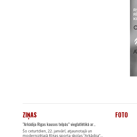
ZIŅAS
FOTO
“Arkādija Rīgas kausos telpās” vieglatlētikā ar…
Šo ceturtdien, 22. janvārī, atjaunotajā un
modernizētajā Rīgas sporta skolas “Arkādija”…