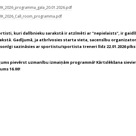
RK_2026_programma_gala_20.01.2026.pdf
RK_2026_Call_room_programma.pdf
rtisti, kuri dalībnieku sarakstā ir atzīmēti ar "nepielaists", ir gaid
akstā. Gadījumā, ja atbrīvosies starta vieta, sacensību organizator
sonīgi sazināsies ar sportistu/sportista treneri līdz 22.01.2026 plkst
ums pievērst uzmanību izmaiņām programmā! Kārtslēkšana sievi
ums 16.00!