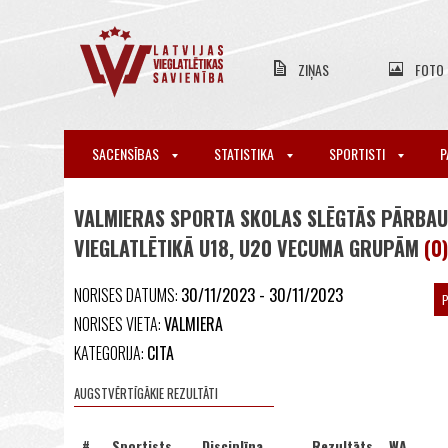
ZIŅAS
FOTO
SACENSĪBAS
STATISTIKA
SPORTISTI
P
VALMIERAS SPORTA SKOLAS SLĒGTĀS PĀRBAU
VIEGLATLĒTIKĀ U18, U20 VECUMA GRUPĀM
(0)
NORISES DATUMS:
30/11/2023 - 30/11/2023
NORISES VIETA:
VALMIERA
KATEGORIJA:
CITA
AUGSTVĒRTĪGĀKIE REZULTĀTI
#
Sportists
Disciplīna
Rezultāts
WA