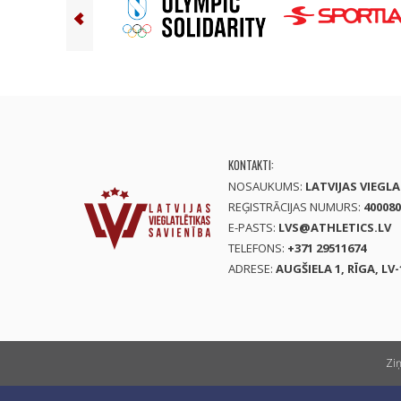
KONTAKTI:
NOSAUKUMS:
LATVIJAS VIEGL
REĢISTRĀCIJAS NUMURS:
400080
E-PASTS:
LVS@ATHLETICS.LV
TELEFONS:
+371 29511674
ADRESE:
AUGŠIELA 1, RĪGA, LV-
Zi