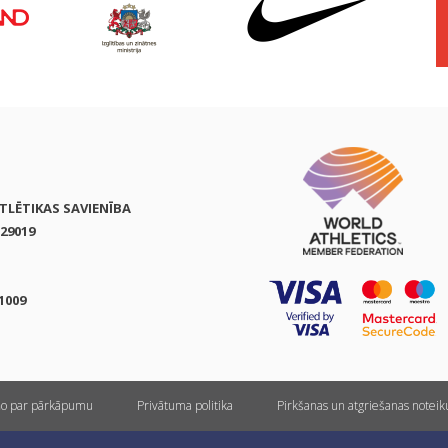
ATLĒTIKAS SAVIENĪBA
29019
1009
ņo par pārkāpumu
Privātuma politika
Pirkšanas un atgriešanas notei