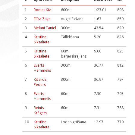
1
Romet Kivi
600m
1:23.01
898
2
Elīza Zaķe
Augstlēkšana
1.63
859
3
Melani Taniel
300m
43.54
829
4
Kristīne
Tāllēkšana
5.20
826
Siksaliete
5
Kristīne
60m
9.60
825
Siksaliete
barjerskrējiens
6
Everts
300m
36.77
812
Hemmelis
7
Ričards
300m
36.97
797
Peders
8
Everts
60m
7.30
793
Hemmelis
9
Reinis
60m
7.31
788
Krēgers
10
Kristīne
Lodes grūšana
12.97
770
Siksaliete