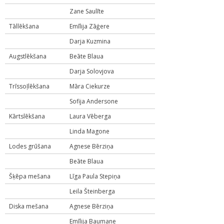
Zane Saulīte
Tāllēkšana
Emīlija Zāģere
Darja Kuzmina
Augstlēkšana
Beāte Blaua
Darja Solovjova
Trīssoļlēkšana
Māra Ciekurze
Sofija Andersone
Kārtslēkšana
Laura Vēberga
Linda Magone
Lodes grūšana
Agnese Bērziņa
Beāte Blaua
Šķēpa mešana
Līga Paula Stepiņa
Leila Šteinberga
Diska mešana
Agnese Bērziņa
Emīlija Baumane