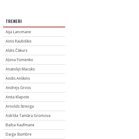
TRENERI
Aija Lancmane
Ainis Raubiškis
Aldis Čākurs
Aļona Fomenko
Anatolijs Macuks
Andis Anškins
Andrejs Gross
Anita Klapote
Arnolds Strenga
Astrīda Tamāra Gromova
Baiba Kaufmane
Daiga Stumbre