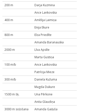
200 m
Darja Kuzmina
Ance Lankovska
400 m
Amēlija Laimiņa
Enija Ekure
800 m
Elza Priedīte
Amanda Baranauska
2000 m
Līva Apsīte
Marta Gustiņa
100 m/b
Ance Lankovska
Patrīcija Mieze
300 m/b
Daniela Kužuma
Magda Dukure
1500 m šķ.
Una Pērkone
Anita Glaudiņa
3000 m soļošana
Amanda Gaiļuša