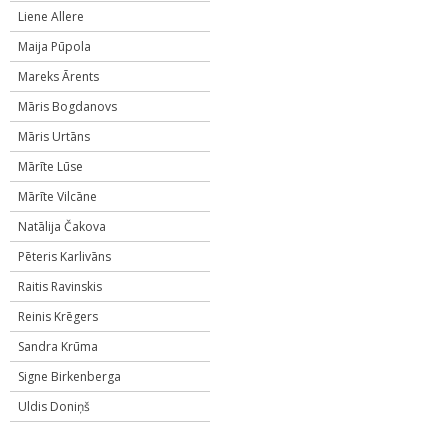
Liene Allere
Maija Pūpola
Mareks Ārents
Māris Bogdanovs
Māris Urtāns
Mārīte Lūse
Mārīte Vilcāne
Natālija Čakova
Pēteris Karlivāns
Raitis Ravinskis
Reinis Krēgers
Sandra Krūma
Signe Birkenberga
Uldis Doniņš