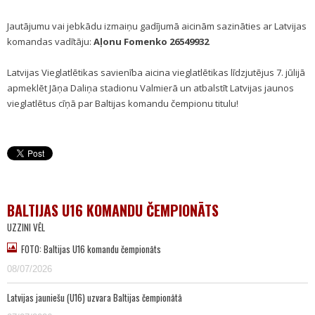
Jautājumu vai jebkādu izmaiņu gadījumā aicinām sazināties ar Latvijas
komandas vadītāju:
Aļonu Fomenko 26549932
Latvijas Vieglatlētikas savienība aicina vieglatlētikas līdzjutējus 7. jūlijā
apmeklēt Jāņa Daliņa stadionu Valmierā un atbalstīt Latvijas jaunos
vieglatlētus cīņā par Baltijas komandu čempionu titulu!
BALTIJAS U16 KOMANDU ČEMPIONĀTS
UZZINI VĒL
FOTO: Baltijas U16 komandu čempionāts
08/07/2026
Latvijas jauniešu (U16) uzvara Baltijas čempionātā