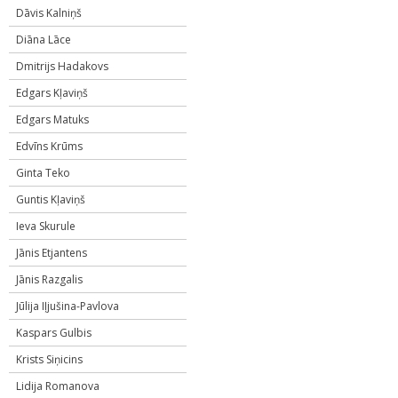
Dāvis Kalniņš
Diāna Lāce
Dmitrijs Hadakovs
Edgars Kļaviņš
Edgars Matuks
Edvīns Krūms
Ginta Teko
Guntis Kļaviņš
Ieva Skurule
Jānis Etjantens
Jānis Razgalis
Jūlija Iļjušina-Pavlova
Kaspars Gulbis
Krists Siņicins
Lidija Romanova