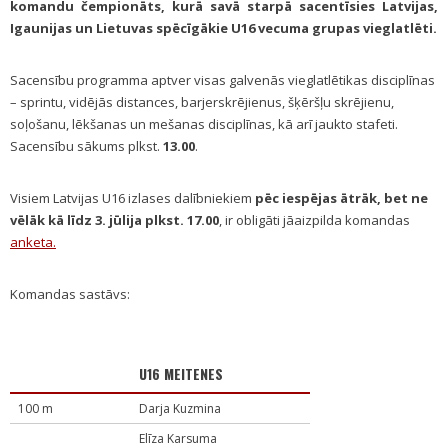
komandu čempionāts, kurā savā starpā sacentīsies Latvijas,
Igaunijas un Lietuvas spēcīgākie U16 vecuma grupas vieglatlēti.
Sacensību programma aptver visas galvenās vieglatlētikas disciplīnas
– sprintu, vidējās distances, barjerskrējienus, šķēršļu skrējienu,
soļošanu, lēkšanas un mešanas disciplīnas, kā arī jaukto stafeti.
Sacensību sākums plkst.
13.00
.
Visiem Latvijas U16 izlases dalībniekiem
pēc iespējas ātrāk, bet ne
vēlāk kā līdz 3. jūlija plkst. 17.00
, ir obligāti jāaizpilda komandas
anketa.
Komandas sastāvs:
U16 MEITENES
100 m
Darja Kuzmina
Elīza Karsuma