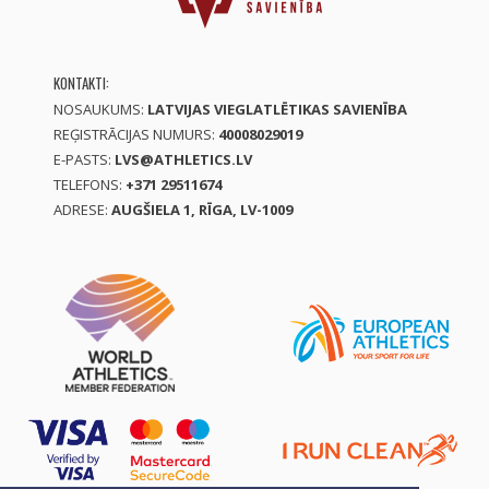
KONTAKTI:
NOSAUKUMS:
LATVIJAS VIEGLATLĒTIKAS SAVIENĪBA
REĢISTRĀCIJAS NUMURS:
40008029019
E-PASTS:
LVS@ATHLETICS.LV
TELEFONS:
+371 29511674
ADRESE:
AUGŠIELA 1, RĪGA, LV-1009