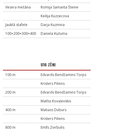
Vesera mešāna
Romija Samanta Šteine
Keilija Kuzņecova
Jauktā stafete
Darja Kuzmina
100+200+300+400
Daniela Kužuma
U16 ZĒNI
100 m
Edvards Bendžamins Torps
Kristers Piliens
200 m
Edvards Bendžamins Torps
Matīss Kovaļevskis
400 m
Matiass Duburs
Kristers Piliens
800 m
Emīls Zvirbulis