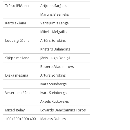
Trīssoļlēkšana
Artjoms Sarģelis
Martins Bisenieks
Kārtslēkšana
Varis Jumis Lange
Miķelis Melgailis
Lodes grūšana
Artūrs Sorokins
Kristers Balandins
Šķēpa mešana
Jānis Hugo Doniņš
Roberts Vladimirovs
Diska mešana
Artūrs Sorokins
Ivars Steinbergs
Vesera mešāna
Ivars Steinbergs
Aksels Rutkovskis
Mixed Relay
Edvards Bendžamins Torps
100+200+300+400
Matiass Duburs