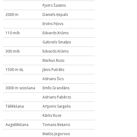
Pjotrs Šastins
2000 m
Daniels Ķepals
Ervīns Fiļovs
110 m/b
Edvards Krūms
Gabriels Smaļķis
300 m/b
Edvards Krūms
Markus Ruso
1500 m šķ.
Jānis Putrālis
Adrians Šics
3000 m soļošana
Emīls Grandāns
Adrians Pabērzs
Tāllēkšana
Artjoms Sarģelis
Kārlis Roze
Augstlēkšana
Tomass Beķeris
Matīss Jegorovs