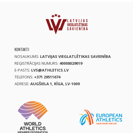
KONTAKTI:
NOSAUKUMS:
LATVIJAS VIEGLATLĒTIKAS SAVIENĪBA
REĢISTRĀCIJAS NUMURS:
40008029019
E-PASTS:
LVS@ATHLETICS.LV
TELEFONS:
+371 29511674
ADRESE:
AUGŠIELA 1, RĪGA, LV-1009