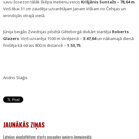
savu šosezon tālāk šķēpa metienu veicis
Krišjānis Suntažs – 78,64 m
.
Viņš tikai 31 cm zaudēja uzvarētājam Janam Viškam no Čehijas un
ierindojās otrajā vietā.
Jūnija beigās Zviedrijas pilsētā Gēteborgā divkārt startēja
Roberts
Glazers
. Viņš uzvarēja 1500 m skrējienā –
3:47,64
un nākamajā dienā
finišēja kā otrais 800 m distancē –
1:53,75
.
Andris Staģis
JAUNĀKĀS ZIŅAS
Latvijas vieglatlētiem starts pasaules junioru čempionātā