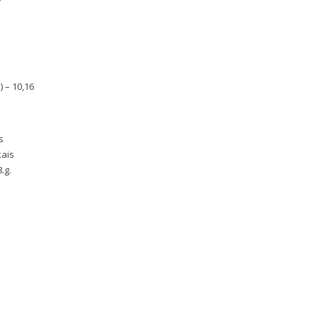
) – 10,16
s
kais
.g.