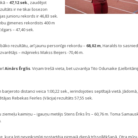
ikā –
47,12 sek
., zaudējot
ltāts ir ne tikai šosezon
ijas junioru rekords ir 46,83 sek.
Lambu ģimenes rekordists 400 m
 Edgars – 47,40 sek.
abāko rezultātu, arī jaunu personīgo rekordu –
68,02 m
, Haralds to sasnie
Uzvarētājs – mājinieks Makss Beijers -70,46 m.
arī
Ainārs Ērglis
. Viņam trešā vieta, bet uzvarēja Tito Odunaike (Lielbritānij
barjeroto distanci veica 1:00,22 sek., ierindojoties septītajā vietā. Jādomā,
tājas Rebekas Feirles (Vācija) rezultāts 57,55 sek.
su ziemeļu kaimiņu – igauņu metējs Stens Ēriks Īrs – 60,76 m. Toma Samaus
.
te, kura ļoti neveiksmīgi nostartēja pirmajā dienā trīssoļlēkšanā. Otra mūs