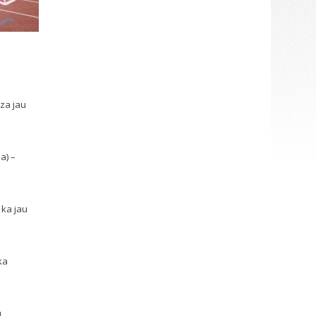
dza jau
a) –
 ka jau
ka
u