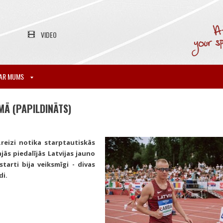
VIDEO
AR MUMS
MĀ (PAPILDINĀTS)
reizi notika starptautiskās
jās piedalījās Latvijas jauno
tarti bija veiksmīgi - divas
di.