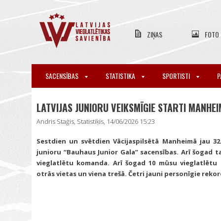
ZIŅAS
FOTO
SACENSĪBAS
STATISTIKA
SPORTISTI
P
LATVIJAS JUNIORU VEIKSMĪGIE STARTI MANHEI
Andris Staģis, Statistiķis, 14/06/2026 15:23
Sestdien un svētdien Vācijaspilsētā Manheimā jau 32.
junioru “Bauhaus Junior Gala” sacensības. Arī šogad ta
vieglatlētu komanda. Arī šogad 10 mūsu vieglatlētu s
otrās vietas un viena trešā. Četri jauni personīgie rekor