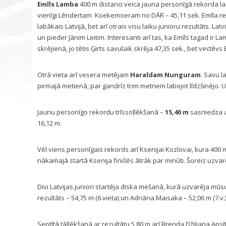
Emīls Lamba
400 m distanci veica jauna personīgā rekorda la
vienīgi Lēndertam Koekemoeram no DĀR – 45,11 sek. Emīla rezu
labākais Latvijā, bet arī otrais visu laiku junioru rezultāts. Latv
un pieder Jānim Leitim. Interesanti arī tas, ka Emīls tagad ir 
skrējienā, jo tētis Ģirts savulaik skrēja 47,35 sek., bet vectēvs
Otrā vieta arī vesera metējam
Haraldam Nunguram
. Savu l
pirmajā metienā, par gandrīz trim metriem labojot līdzšinējo. 
Jaunu personīgo rekordu trīssoļlēkšanā –
15,40 m
sasniedza 
16,12 m.
Vēl viens personīgais rekords arī Ksenijai Kozlovai, kura 400 m 
nākamajā startā Ksenija finišēs ātrāk par minūti. Šoreiz uzvarē
Divi Latvijas juniori startēja diska mešanā, kurā uzvarēja mū
rezultāts – 54,75 m (6.vieta) un Adriāna Maisaka – 52,06 m (7.v.)
Septītā tāllēkšanā ar rezultātu 5,80 m arī Brenda Džiliana Apsī