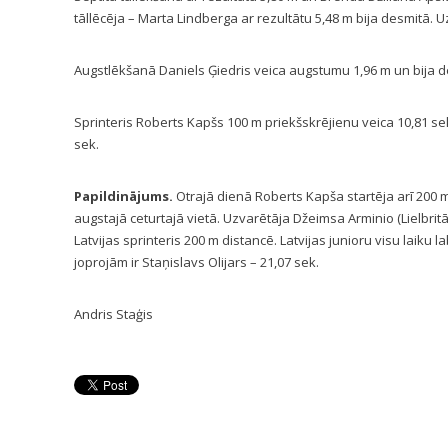
tāllēcēja – Marta Lindberga ar rezultātu 5,48 m bija desmitā. Uz
Augstlēkšanā Daniels Ģiedris veica augstumu 1,96 m un bija devī
Sprinteris Roberts Kapšs 100 m priekšskrējienu veica 10,81 sek.
sek.
Papildinājums.
Otrajā dienā Roberts Kapša startēja arī 200 
augstajā ceturtajā vietā. Uzvarētāja Džeimsa Arminio (Lielbritā
Latvijas sprinteris 200 m distancē. Latvijas junioru visu laiku l
joprojām ir Staņislavs Olijars – 21,07 sek.
Andris Staģis