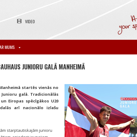
VIDEO
AR MUMS
 BAUHAUS JUNIORU GALĀ MANHEIMĀ
tā Manheimā startēs vienās no
Junioru galā. Tradicionālās
 un Eiropas spēcīgākos U20
dalās arī nacionālo izlašu
jām starptautiskajām junioru