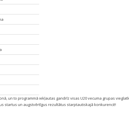
na
a
ā, un to programmā iekļautas gandrīz visas U20 vecuma grupas vieglatl
gus startus un augstvērtīgus rezultātus starptautiskajā konkurencē!