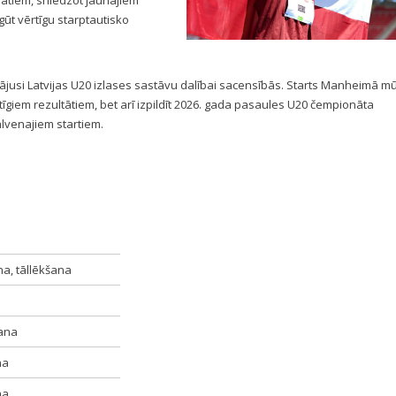
tiem, sniedzot jaunajiem
ūt vērtīgu starptautisko
rinājusi Latvijas U20 izlases sastāvu dalībai sacensībās. Starts Manheimā m
rtīgiem rezultātiem, bet arī izpildīt 2026. gada pasaules U20 čempionāta
lvenajiem startiem.
na, tāllēkšana
ana
na
na