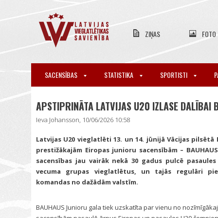
ZIŅAS
FOTO
SACENSĪBAS
STATISTIKA
SPORTISTI
P
APSTIPRINĀTA LATVIJAS U20 IZLASE DALĪBAI
Ieva Johansson, 10/06/2026 10:58
Latvijas U20 vieglatlēti 13. un 14. jūnijā Vācijas pilsē
prestižākajām Eiropas junioru sacensībām – BAUHAUS 
sacensības jau vairāk nekā 30 gadus pulcē pasaules
vecuma grupas vieglatlētus, un tajās regulāri pie
komandas no dažādām valstīm.
BAUHAUS Junioru gala tiek uzskatīta par vienu no nozīmīgāka