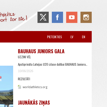
PIETEIKTIES
LV
EN
BAUHAUS JUNIORS GALA
UZZINI VĒL
Apstiprināta Latvijas U20 izlase dalībai BAUHAUS Junioru…
10/06/2026
REZULTĀTI
worldathletics.org
JAUNĀKĀS ZIŅAS