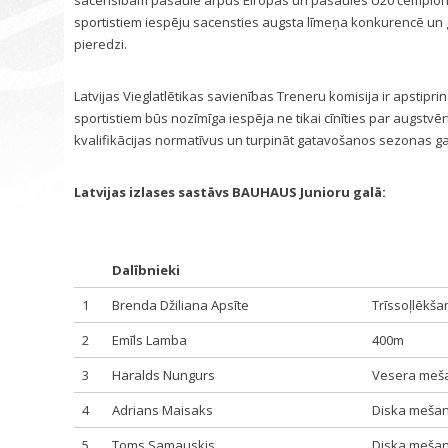
sacensībām pasaulē ārpus Eiropas un pasaules U20 čempionā
sportistiem iespēju sacensties augsta līmeņa konkurencē un g
pieredzi.
Latvijas Vieglatlētikas savienības Treneru komisija ir apstip
sportistiem būs nozīmīga iespēja ne tikai cīnīties par augstvē
kvalifikācijas normatīvus un turpināt gatavošanos sezonas ga
Latvijas izlases sastāvs BAUHAUS Junioru galā:
Dalībnieki
1
Brenda Džiliana Apsīte
Trīssoļlēkša
2
Emīls Lamba
400m
3
Haralds Nungurs
Vesera meš
4
Adrians Maisaks
Diska meša
5
Toms Samauskis
Diska meša