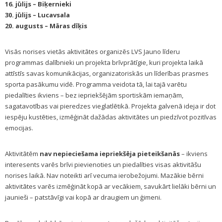
16. jūlijs – Biķernieki
30. jūlijs – Lucavsala
20. augusts – Māras dīķis
Visās norises vietās aktivitātes organizēs LVS Jauno līderu
programmas dalībnieki un projekta brīvprātīgie, kuri projekta laikā
attīstīs savas komunikācijas, organizatoriskās un līderības prasmes
sporta pasākumu vidē. Programma veidota tā, lai tajā varētu
piedalīties ikviens – bez iepriekšējām sportiskām iemaņām,
sagatavotības vai pieredzes vieglatlētikā. Projekta galvenā ideja ir dot
iespēju kustēties, izmēģināt dažādas aktivitātes un piedzīvot pozitīvas
emocijas.
Aktivitātēm
nav nepieciešama iepriekšēja pieteikšanās
– ikviens
interesents varēs brīvi pievienoties un piedalīties visas aktivitāšu
norises laikā. Nav noteikti arī vecuma ierobežojumi. Mazākie bērni
aktivitātes varēs izmēģināt kopā ar vecākiem, savukārt lielāki bērni un
jaunieši – patstāvīgi vai kopā ar draugiem un ģimeni.