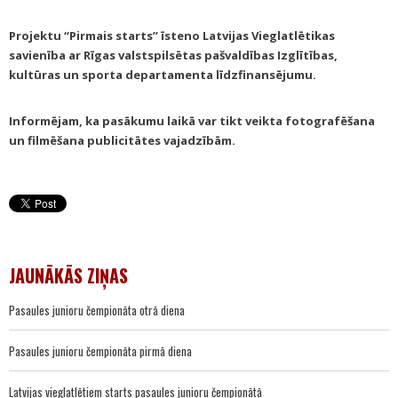
Projektu “Pirmais starts” īsteno Latvijas Vieglatlētikas
savienība ar Rīgas valstspilsētas pašvaldības Izglītības,
kultūras un sporta departamenta līdzfinansējumu.
Informējam, ka pasākumu laikā var tikt veikta fotografēšana
un filmēšana publicitātes vajadzībām.
JAUNĀKĀS ZIŅAS
Pasaules junioru čempionāta otrā diena
Pasaules junioru čempionāta pirmā diena
Latvijas vieglatlētiem starts pasaules junioru čempionātā