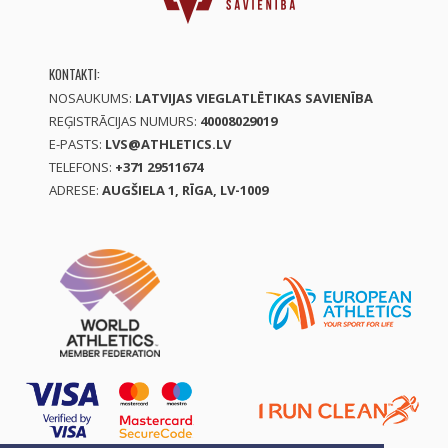
KONTAKTI:
NOSAUKUMS:
LATVIJAS VIEGLATLĒTIKAS SAVIENĪBA
REĢISTRĀCIJAS NUMURS:
40008029019
E-PASTS:
LVS@ATHLETICS.LV
TELEFONS:
+371 29511674
ADRESE:
AUGŠIELA 1, RĪGA, LV-1009