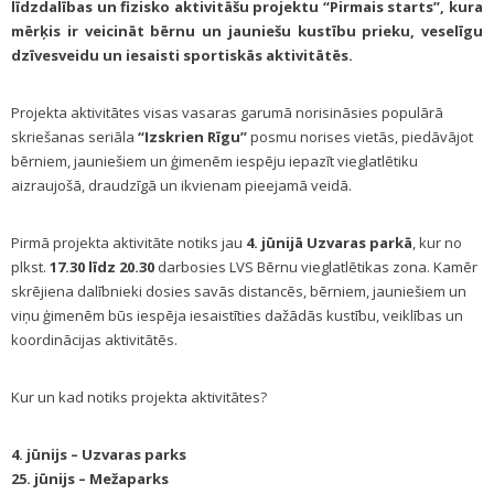
līdzdalības un fizisko aktivitāšu projektu “Pirmais starts”, kura
mērķis ir veicināt bērnu un jauniešu kustību prieku, veselīgu
dzīvesveidu un iesaisti sportiskās aktivitātēs.
Projekta aktivitātes visas vasaras garumā norisināsies populārā
skriešanas seriāla
“Izskrien Rīgu”
posmu norises vietās, piedāvājot
bērniem, jauniešiem un ģimenēm iespēju iepazīt vieglatlētiku
aizraujošā, draudzīgā un ikvienam pieejamā veidā.
Pirmā projekta aktivitāte notiks jau
4. jūnijā Uzvaras parkā
, kur no
plkst.
17.30 līdz 20.30
darbosies LVS Bērnu vieglatlētikas zona. Kamēr
skrējiena dalībnieki dosies savās distancēs, bērniem, jauniešiem un
viņu ģimenēm būs iespēja iesaistīties dažādās kustību, veiklības un
koordinācijas aktivitātēs.
Kur un kad notiks projekta aktivitātes?
4. jūnijs – Uzvaras parks
25. jūnijs – Mežaparks