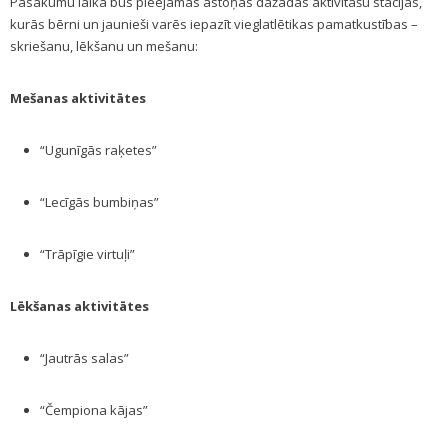
Pasākumu laikā būs pieejamas astoņas dažādas aktivitāšu stacijas,
kurās bērni un jaunieši varēs iepazīt vieglatlētikas pamatkustības –
skriešanu, lēkšanu un mešanu:
Mešanas aktivitātes
“Ugunīgās raķetes”
“Lecīgās bumbiņas”
“Trāpīgie virtuļi”
Lēkšanas aktivitātes
“Jautrās salas”
“Čempiona kājas”