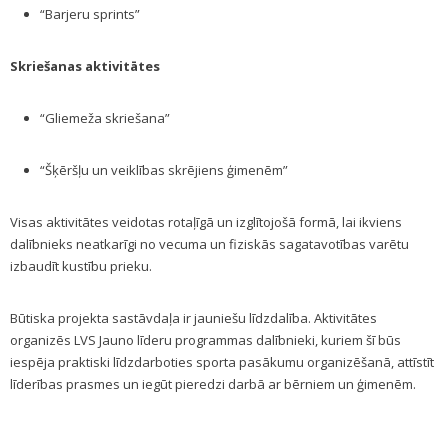
“Barjeru sprints”
Skriešanas aktivitātes
“Gliemeža skriešana”
“Šķēršļu un veiklības skrējiens ģimenēm”
Visas aktivitātes veidotas rotaļīgā un izglītojošā formā, lai ikviens
dalībnieks neatkarīgi no vecuma un fiziskās sagatavotības varētu
izbaudīt kustību prieku.
Būtiska projekta sastāvdaļa ir jauniešu līdzdalība. Aktivitātes
organizēs LVS Jauno līderu programmas dalībnieki, kuriem šī būs
iespēja praktiski līdzdarboties sporta pasākumu organizēšanā, attīstīt
līderības prasmes un iegūt pieredzi darbā ar bērniem un ģimenēm.