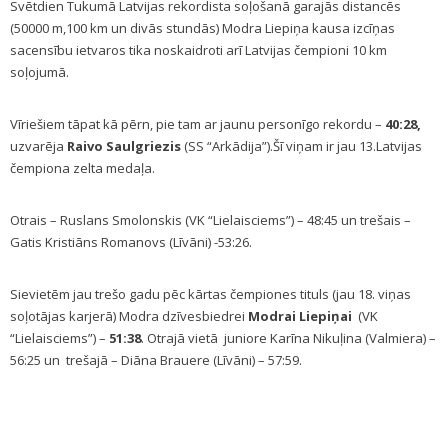
Svētdien Tukumā Latvijas rekordista soļošanā garajās distancēs
(50000 m,100 km un divās stundās) Modra Liepiņa kausa izcīņas
sacensību ietvaros tika noskaidroti arī Latvijas čempioni 10 km
soļojumā.
Vīriešiem tāpat kā pērn, pie tam ar jaunu personīgo rekordu –
40:28,
uzvarēja
Raivo Saulgriezis
(SS “Arkādija”).Šī viņam ir jau 13.Latvijas
čempiona zelta medaļa.
Otrais – Ruslans Smolonskis (VK “Lielaisciems”) – 48:45 un trešais –
Gatis Kristiāns Romanovs (Līvāni) -53:26.
Sievietēm jau trešo gadu pēc kārtas čempiones tituls (jau 18. viņas
soļotājas karjerā) Modra dzīvesbiedrei
Modrai Liepiņai
(VK
“Lielaisciems”) –
51:38
. Otrajā vietā juniore Karīna Nikuļina (Valmiera) –
56:25 un trešajā – Diāna Brauere (Līvāni) – 57:59.