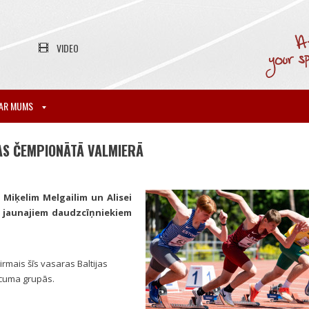
VIDEO
AR MUMS
JAS ČEMPIONĀTĀ VALMIERĀ
 Miķelim Melgailim un Alisei
as jaunajiem daudzcīņniekiem
rmais šīs vasaras Baltijas
ecuma grupās.