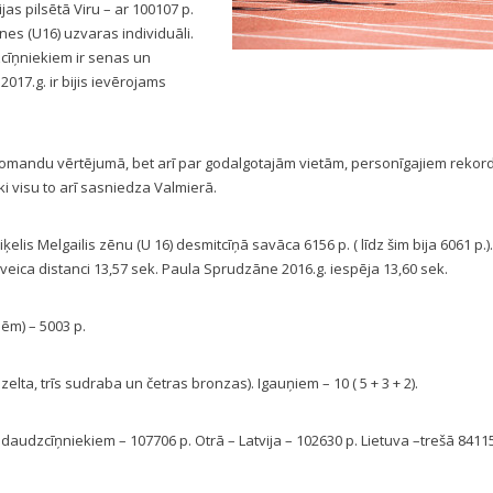
s pilsētā Viru – ar 100107 p.
nes (U16) uzvaras individuāli.
cīņniekiem ir senas un
017.g. ir bijis ievērojams
ru komandu vērtējumā, bet arī par godalgotajām vietām, personīgajiem reko
i visu to arī sasniedza Valmierā.
ķelis Melgailis zēnu (U 16) desmitcīņā savāca 6156 p. ( līdz šim bija 6061 p.).
 veica distanci 13,57 sek. Paula Sprudzāne 2016.g. iespēja 13,60 sek.
ēm) – 5003 p.
elta, trīs sudraba un četras bronzas). Igauņiem – 10 ( 5 + 3 + 2).
udzcīņniekiem – 107706 p. Otrā – Latvija – 102630 p. Lietuva –trešā 84115