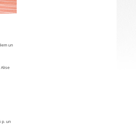
rdiem un
 Alise
 p. un