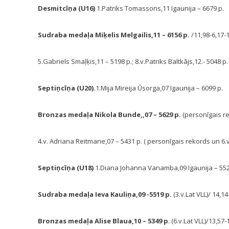
Desmitcīņa (U16)
1.Patriks Tomassons,11 Igaunija – 6679 p.
Sudraba medaļa Miķelis Melgailis,11 – 6156 p.
/11,98-6,17-1
5.Gabriels Smaļķis,11 – 5198 p.; 8.v.Patriks Baltkājs,12.- 5048 p.
Septiņcīņa (U20).
1.Mija Mireija Ūsorga,07 Igaunija – 6099 p.
Bronzas medaļa Nikola Bunde,,07 – 5629 p.
(personīgais re
4.v. Adriana Reitmane,07 – 5431 p. ( personīgais rekords un 6.v.
Septiņcīņa (U18)
1.Diana Johanna Vanamba,09 Igaunija – 552
Sudraba medaļa Ieva Kauliņa,09 -5519 p.
(3.v.Lat VLL)/ 14,14
Bronzas medaļa Alise Blaua,10 – 5349 p
. (6.v.Lat VLL)/13,57