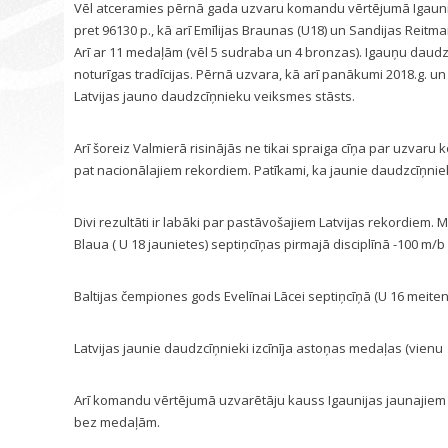
Vēl atceramies pērnā gada uzvaru komandu vērtējumā Igaunija
pret 96130 p., kā arī Emīlijas Braunas (U18) un Sandijas Reitma
Arī ar 11 medaļām (vēl 5 sudraba un 4 bronzas). Igauņu daudz
noturīgas tradīcijas. Pērnā uzvara, kā arī panākumi 2018.g. un 2
Latvijas jauno daudzcīņnieku veiksmes stāsts.
Arī šoreiz Valmierā risinājās ne tikai spraiga cīņa par uzva
pat nacionālajiem rekordiem. Patīkami, ka jaunie daudzcīņniek
Divi rezultāti ir labāki par pastāvošajiem Latvijas rekordiem. Mi
Blaua ( U 18 jaunietes) septiņcīņas pirmajā disciplīnā -100 m/b
Baltijas čempiones gods Evelīnai Lācei septiņcīņā (U 16 meiten
Latvijas jaunie daudzcīņnieki izcīnīja astoņas medaļas (vienu z
Arī komandu vērtējumā uzvarētāju kauss Igaunijas jaunajiem da
bez medaļām.