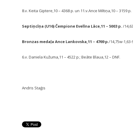
8.v. Keita Giptere,10 – 4368 p. un 11.v.Ance Miltiņa,10 – 3159 p.
Septiņcīņa (U16) Čempione Evelīna Lāce,11 – 5003 p.
/14,63
Bronzas medaļa Ance Lankovska,11 – 4769 p
./14,75w-1,63-
6.v. Daniela Kužuma,11 – 4522 p.; Beāte Blaua,12 – DNF.
Andris Staģis