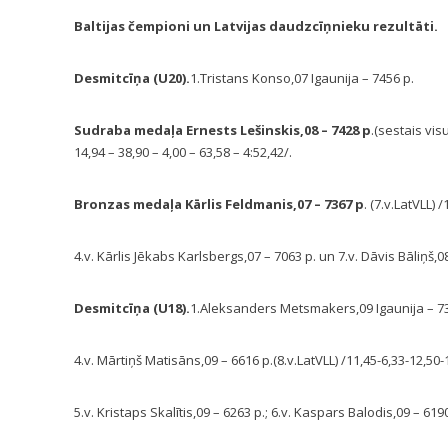
Baltijas čempioni un Latvijas daudzcīņnieku rezultāti.
Desmitcīņa (U20).
1.Tristans Konso,07 Igaunija – 7456 p.
Sudraba medaļa Ernests Lešinskis,08 – 7428 p
.(sestais vis
14,94 – 38,90 – 4,00 – 63,58 – 4:52,42/.
Bronzas medaļa Kārlis Feldmanis,07 – 7367 p
. (7.v.LatVLL)
4.v. Kārlis Jēkabs Karlsbergs,07 – 7063 p. un 7.v. Dāvis Bāliņš,0
Desmitcīņa (U18).
1.Aleksanders Metsmakers,09 Igaunija – 73
4.v. Mārtiņš Matisāns,09 – 6616 p.(8.v.LatVLL) /11,45-6,33-12,50-
5.v. Kristaps Skalītis,09 – 6263 p.; 6.v. Kaspars Balodis,09 – 619