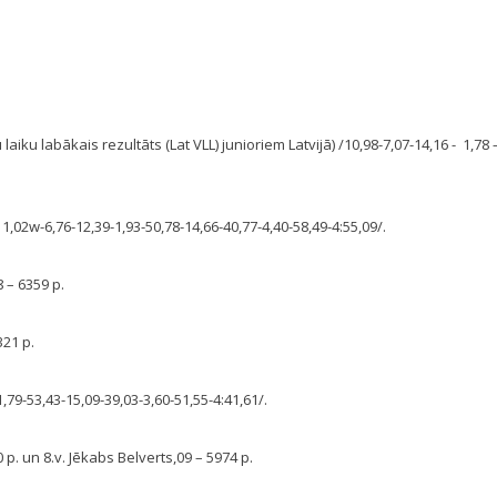
u laiku labākais rezultāts (Lat VLL) junioriem Latvijā) /10,98-7,07-14,16 - 1,78 
 /11,02w-6,76-12,39-1,93-50,78-14,66-40,77-4,40-58,49-4:55,09/.
8 – 6359 p.
21 p.
1,79-53,43-15,09-39,03-3,60-51,55-4:41,61/.
0 p. un 8.v. Jēkabs Belverts,09 – 5974 p.