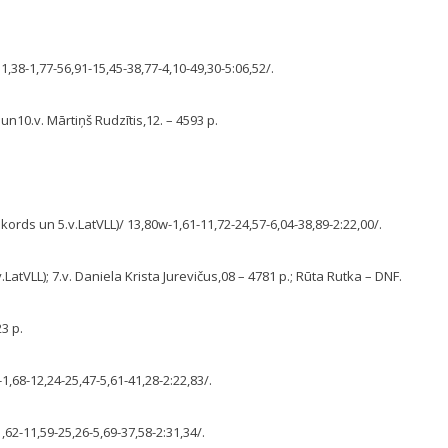
1,38-1,77-56,91-15,45-38,77-4,10-49,30-5:06,52/.
 un10.v. Mārtiņš Rudzītis,12. – 4593 p.
kords un 5.v.LatVLL)/ 13,80w-1,61-11,72-24,57-6,04-38,89-2:22,00/.
LatVLL); 7.v. Daniela Krista Jurevičus,08 – 4781 p.; Rūta Rutka – DNF.
3 p.
-1,68-12,24-25,47-5,61-41,28-2:22,83/.
-1,62-11,59-25,26-5,69-37,58-2:31,34/.