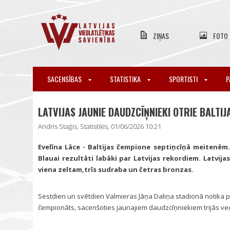
ZIŅAS
FOTO
SACENSĪBAS
STATISTIKA
SPORTISTI
P
LATVIJAS JAUNIE DAUDZCĪŅNIEKI OTRIE BALTI
Andris Staģis, Statistiķis, 01/06/2026 10:21
Evelīna Lāce - Baltijas čempione septiņcīņā meitenēm.
Blauai rezultāti labāki par Latvijas rekordiem. Latvij
viena zeltam,trīs sudraba un četras bronzas.
Sestdien un svētdien Valmieras Jāņa Daliņa stadionā notika pi
čempionāts, sacenšoties jaunajiem daudzcīņniekiem trijās v