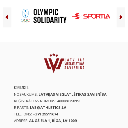
KONTAKTI:
NOSAUKUMS:
LATVIJAS VIEGLATLĒTIKAS SAVIENĪBA
REĢISTRĀCIJAS NUMURS:
40008029019
E-PASTS:
LVS@ATHLETICS.LV
TELEFONS:
+371 29511674
ADRESE:
AUGŠIELA 1, RĪGA, LV-1009