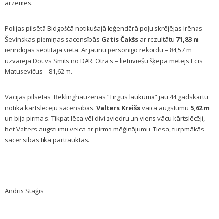
ārzemēs.
Polijas pilsētā Bidgoščā notikušajā leģendārā poļu skrējējas Irēnas
Ševinskas piemiņas sacensībās
Gatis Čakšs
ar rezultātu
71,83 m
ierindojās septītajā vietā. Ar jaunu personīgo rekordu – 84,57 m
uzvarēja Douvs Smits no DĀR. Otrais – lietuviešu šķēpa metējs Edis
Matusevičus – 81,62 m.
Vācijas pilsētas Reklinghauzenas “Tirgus laukumā” jau 44.gadskārtu
notika kārtslēcēju sacensības.
Valters Kreišs
vaica augstumu
5,62 m
un bija pirmais. Tikpat lēca vēl divi zviedru un viens vācu kārtslēcēji,
bet Valters augstumu veica ar pirmo mēģinājumu. Tiesa, turpmākās
sacensības tika pārtrauktas.
Andris Staģis