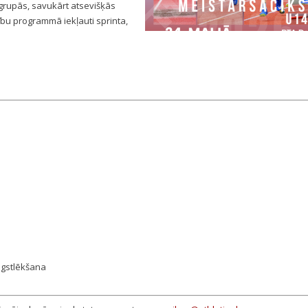
grupās, savukārt atsevišķās
ību programmā iekļauti sprinta,
augstlēkšana