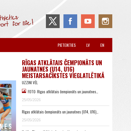
PIETEIKTIES
LV
EN
RĪGAS ATKLĀTAIS ČEMPIONĀTS UN
JAUNATNES (U14, U16)
MEISTARSACĪKSTES VIEGLATLĒTIKĀ
UZZINI VĒL
FOTO: Rīgas atklātais čempionāts un jaunatnes…
25/05/2026
Rīgas atklātais čempionāts un jaunatnes (U14, U16)…
25/05/2026