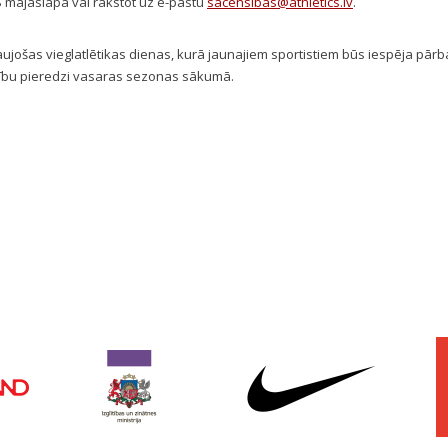
VS mājaslapā vai rakstot uz e-pastu
sacensibas@athletics.lv
.
zraujošas vieglatlētikas dienas, kurā jaunajiem sportistiem būs iespēja pārb
sību pieredzi vasaras sezonas sākumā.