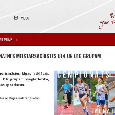
VIDEO
AR MUMS
UNATNES MEISTARSACĪKSTES U14 UN U16 GRUPĀM
orisināsies Rīgas atklātais
U16 grupām vieglatlētikā,
pas sportistus.
bā ar Rīgas valstspilsētas