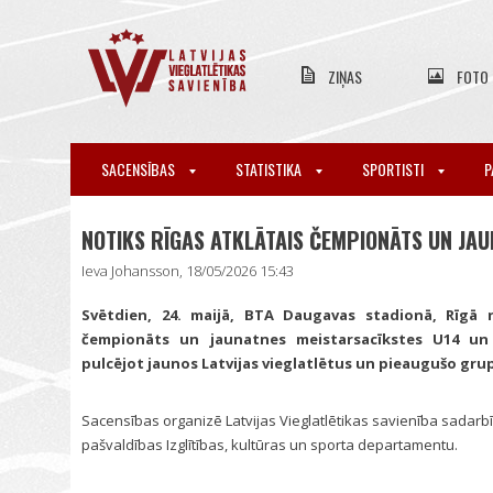
ZIŅAS
FOTO
SACENSĪBAS
STATISTIKA
SPORTISTI
P
NOTIKS RĪGAS ATKLĀTAIS ČEMPIONĀTS UN JA
Ieva Johansson, 18/05/2026 15:43
Svētdien, 24. maijā, BTA Daugavas stadionā, Rīgā n
čempionāts un jaunatnes meistarsacīkstes U14 un 
pulcējot jaunos Latvijas vieglatlētus un pieaugušo gru
Sacensības organizē Latvijas Vieglatlētikas savienība sadarbī
pašvaldības Izglītības, kultūras un sporta departamentu.