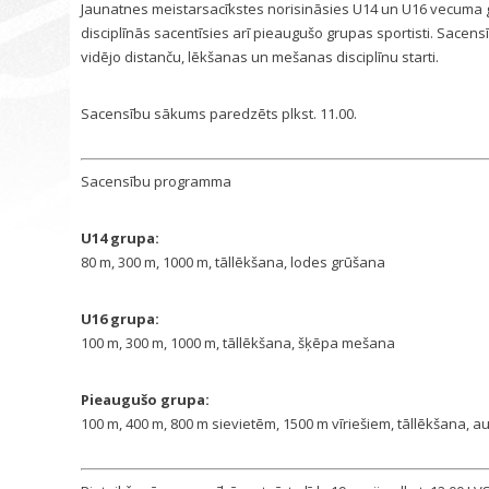
Jaunatnes meistarsacīkstes norisināsies U14 un U16 vecuma 
disciplīnās sacentīsies arī pieaugušo grupas sportisti. Sacens
vidējo distanču, lēkšanas un mešanas disciplīnu starti.
Sacensību sākums paredzēts plkst. 11.00.
Sacensību programma
U14 grupa:
80 m, 300 m, 1000 m, tāllēkšana, lodes grūšana
U16 grupa:
100 m, 300 m, 1000 m, tāllēkšana, šķēpa mešana
Pieaugušo grupa:
100 m, 400 m, 800 m sievietēm, 1500 m vīriešiem, tāllēkšana, 