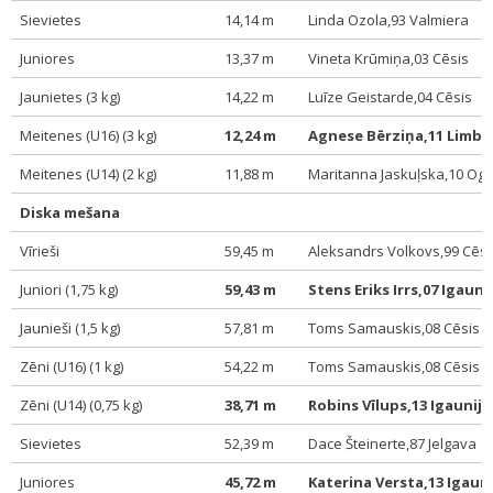
Sievietes
14,14 m
Linda Ozola,93 Valmiera
Juniores
13,37 m
Vineta Krūmiņa,03 Cēsis
Jaunietes (3 kg)
14,22 m
Luīze Geistarde,04 Cēsis
Meitenes (U16) (3 kg)
12,24 m
Agnese Bērziņa,11 Limba
Meitenes (U14) (2 kg)
11,88 m
Maritanna Jaskuļska,10 Ogr
Diska mešana
Vīrieši
59,45 m
Aleksandrs Volkovs,99 Cēsi
Juniori (1,75 kg)
59,43 m
Stens Eriks Irrs,07 Igauni
Jaunieši (1,5 kg)
57,81 m
Toms Samauskis,08 Cēsis
Zēni (U16) (1 kg)
54,22 m
Toms Samauskis,08 Cēsis
Zēni (U14) (0,75 kg)
38,71 m
Robins Vīlups,13 Igaunija
Sievietes
52,39 m
Dace Šteinerte,87 Jelgava
Juniores
45,72 m
Katerina Versta,13 Igauni