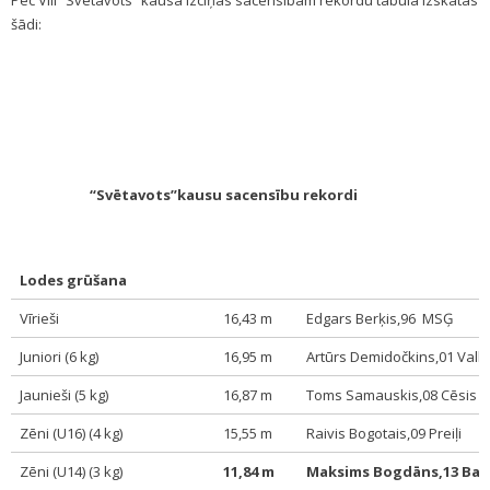
Pēc VIII “Svētavots” kausa izcīņas sacensībām rekordu tabula izskatās
šādi:
“Svētavots”kausu sacensību rekordi
Lodes grūšana
Vīrieši
16,43 m
Edgars Berķis,96 MSĢ
Juniori (6 kg)
16,95 m
Artūrs Demidočkins,01 Val
Jaunieši (5 kg)
16,87 m
Toms Samauskis,08 Cēsis
Zēni (U16) (4 kg)
15,55 m
Raivis Bogotais,09 Preiļi
Zēni (U14) (3 kg)
11,84 m
Maksims Bogdāns,13 Ba