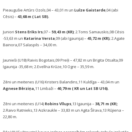
Pieaugušie Artūrs Ozols,04 – 43,01 m un
Luīze Gaistarde
,04 (abi
Cēsis) –
43,68 m ( Lat SB).
Juniori
Stens Eriks Irs
,07 –
59,43 m (KR)
; 2.Toms Samauskis,08 Cēsis
-53,63 m un
Katarina Versta
,09 (abi Igaunija) –
45,72 m (KR);
2.Agate
Bainora,07 Salaspils – 34,00 m.
Jaunieši (U18) Raivis Bogotais,09 Preiļi – 47,82 m un Brigita Otsalta,09
Igaunija -35,68 m; 2.Evelīna Krūze,10 Ogre – 35,59 m.
Zēni un meitenes (U16) Kristers Balandins,11 Kuldīga – 43,04 m un
Agnese Bērziņa,
11 Limbaži –
40,79 m ( KR un Lat SB U16).
Zēni un meitenes (U14)
Robins Vīlups
,13 Igaunija –
38,71 m (KR
);
2.Raivo Ratnieks,13 Aizkraukle – 33,83 m un Agita Šīrava,13 Rūjiena –
22,80 m.