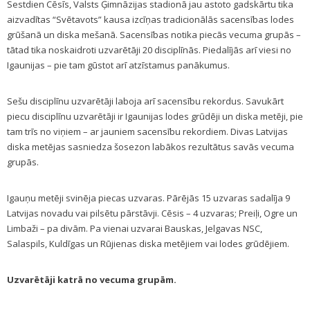
Sestdien Cēsīs, Valsts Ģimnāzijas stadionā jau astoto gadskārtu tika
aizvadītas “Svētavots” kausa izcīņas tradicionālās sacensības lodes
grūšanā un diska mešanā. Sacensības notika piecās vecuma grupās –
tātad tika noskaidroti uzvarētāji 20 disciplīnās. Piedalījās arī viesi no
Igaunijas – pie tam gūstot arī atzīstamus panākumus.
Sešu disciplīnu uzvarētāji laboja arī sacensību rekordus. Savukārt
piecu disciplīnu uzvarētāji ir Igaunijas lodes grūdēji un diska metēji, pie
tam trīs no viņiem – ar jauniem sacensību rekordiem. Divas Latvijas
diska metējas sasniedza šosezon labākos rezultātus savās vecuma
grupās.
Igauņu metēji svinēja piecas uzvaras. Pārējās 15 uzvaras sadalīja 9
Latvijas novadu vai pilsētu pārstāvji. Cēsis – 4 uzvaras; Preiļi, Ogre un
Limbaži – pa divām. Pa vienai uzvarai Bauskas, Jelgavas NSC,
Salaspils, Kuldīgas un Rūjienas diska metējiem vai lodes grūdējiem.
Uzvarētāji katrā no vecuma grupām.