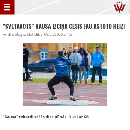
"SVĒTAVOTS" KAUSA IZCĪŅA CĒSĪS JAU ASTOTO REIZI
Andris Staģis, Statistiķis, 09/05/2026 21:02
"Kausa" rekordi sešās disciplīnās. Divi Lat SB