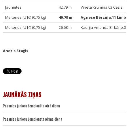
Jaunietes
42,79 m
Vineta Krūmiņa,03 Cēsis
Meitenes (U16) (0,75 kg)
40,79 m
Agnese Bērziņa,11 Limba
Meitenes (U14) (0,75 kg)
26,68 m
Kadrija Amanda Birkāne,09 
Andris Staģis
JAUNĀKĀS ZIŅAS
Pasaules junioru čempionāta otrā diena
Pasaules junioru čempionāta pirmā diena