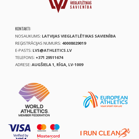
KONTAKTI:
NOSAUKUMS:
LATVIJAS VIEGLATLĒTIKAS SAVIENĪBA
REĢISTRĀCIJAS NUMURS:
40008029019
E-PASTS:
LVS@ATHLETICS.LV
TELEFONS:
+371 29511674
ADRESE:
AUGŠIELA 1, RĪGA, LV-1009