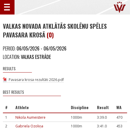
VALKAS NOVADA ATKLĀTĀS SKOLĒNU SPĒLES
PAVASARA KROSĀ
(0)
PERIOD:
06/05/2026 - 06/05/2026
LOCATION:
VALKAS ESTRĀDE
RESULTS
Pavasara krosa rezultāti 2026.pdf
BEST RESULTS
#
Athlete
Discipline
Result
WA
1
Nikola Aumeistere
1000m
3:39.0
470
2
Gabriela Ozoliņa
1000m
3:41.0
453