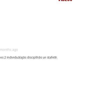
3 months ago
 2 individuālajās disciplīnās un stafetē.