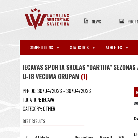
NEWS
PHOT
COMPETITIONS
STATISTICS
ATHLETES
IECAVAS SPORTA SKOLAS "DARTIJA" SEZONAS 
U-18 VECUMA GRUPĀM
(1)
PERIOD:
30/04/2026 - 30/04/2026
R
LOCATION:
IECAVA
30
CATEGORY:
OTHER
D
BEST RESULTS
U-
#
Athlete
Discipline
Result
WA