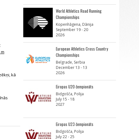
World Athletics Road Running
Championships
Kopenhāgena, Dānija
September 19 - 20
2026
;
European Athletics Cross Country
0 m
Championships
Belgrade, Serbia
December 13 - 13
2026
zēkņi, kā
Eiropas U20 čempionāts
Bidgošča, Polija
līnās
July 15 - 18
2027
Eiropas U23 čempionāts
Bidgošča, Polija
July 22 - 25