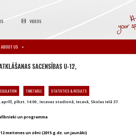
OS
VIDEOS
ABOUT US
ATKLĀŠANAS SACENSĪBAS U-12,
EGULATION
TIMETABLE
STATISTICS & RESULTS
.aprīlī, plkst. 14:00 , Iecavas stadionā, Iecavā, Skolas ielā 37.
alībnieki un programma
12 meitenes un zēni (2015.g.dz. un jaunāki)