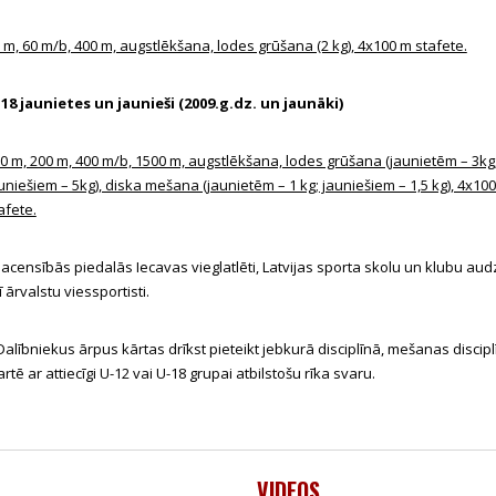
 m, 60 m/b, 400 m, augstlēkšana, lodes grūšana (2 kg), 4x100 m stafete.
18 jaunietes un jaunieši (2009.g.dz.
un jaunāki)
0 m, 200 m, 400 m/b, 1500 m, augstlēkšana, lodes grūšana (jaunietēm – 3kg
uniešiem – 5kg), diska mešana (jaunietēm – 1 kg; jauniešiem – 1,5 kg), 4x10
afete.
acensībās piedalās Iecavas vieglatlēti, Latvijas sporta skolu un klubu aud
ī ārvalstu viessportisti.
Dalībniekus ārpus kārtas drīkst pieteikt jebkurā disciplīnā, mešanas discip
artē ar attiecīgi U-12 vai U-18 grupai atbilstošu rīka svaru.
VIDEOS