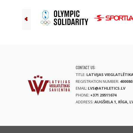
CONTACT US:
TITLE:
LATVIJAS VIEGLATLĒTIK
REGISTRATION NUMBER:
400080
EMAIL:
LVS@ATHLETICS.LV
PHONE:
+371 29511674
ADDRESS:
AUGŠIELA 1, RĪGA, L