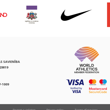
AS SAVIENĪBA
29019
V-1009