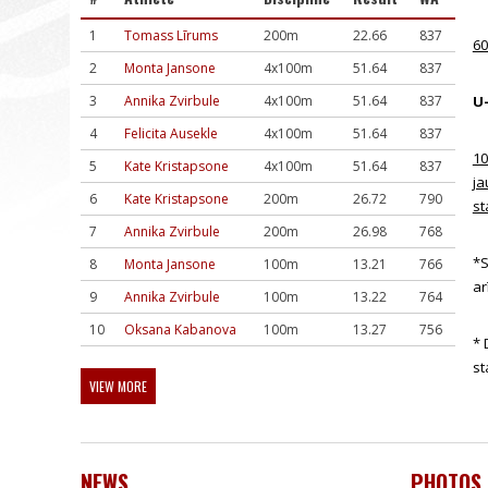
1
Tomass Līrums
200m
22.66
837
60
2
Monta Jansone
4x100m
51.64
837
3
Annika Zvirbule
4x100m
51.64
837
U-
4
Felicita Ausekle
4x100m
51.64
837
10
5
Kate Kristapsone
4x100m
51.64
837
ja
6
Kate Kristapsone
200m
26.72
790
st
7
Annika Zvirbule
200m
26.98
768
*S
8
Monta Jansone
100m
13.21
766
ar
9
Annika Zvirbule
100m
13.22
764
10
Oksana Kabanova
100m
13.27
756
* 
st
VIEW MORE
NEWS
PHOTOS