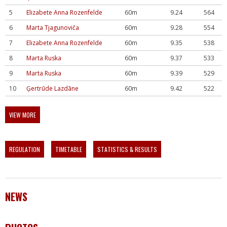
5
Elizabete Anna Rozenfelde
60m
9.24
564
6
Marta Tjagunoviča
60m
9.28
554
7
Elizabete Anna Rozenfelde
60m
9.35
538
8
Marta Ruska
60m
9.37
533
9
Marta Ruska
60m
9.39
529
10
Ģertrūde Lazdāne
60m
9.42
522
VIEW MORE
REGULATION
TIMETABLE
STATISTICS & RESULTS
NEWS