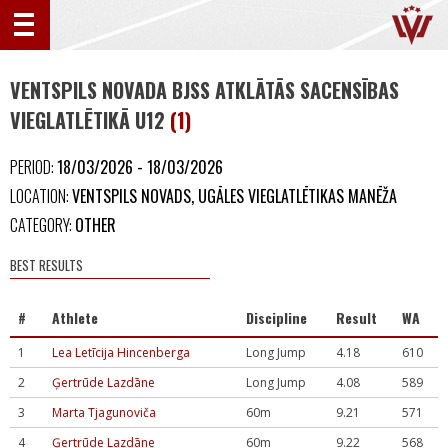
VENTSPILS NOVADA BJSS ATKLĀTĀS SACENSĪBAS
VIEGLATLĒTIKĀ U12
(1)
PERIOD:
18/03/2026 - 18/03/2026
LOCATION:
VENTSPILS NOVADS, UGĀLES VIEGLATLĒTIKAS MANĒŽA
CATEGORY:
OTHER
BEST RESULTS
#
Athlete
Discipline
Result
WA
1
Lea Letīcija Hincenberga
Long Jump
4.18
610
2
Ģertrūde Lazdāne
Long Jump
4.08
589
3
Marta Tjagunoviča
60m
9.21
571
4
Ģertrūde Lazdāne
60m
9.22
568