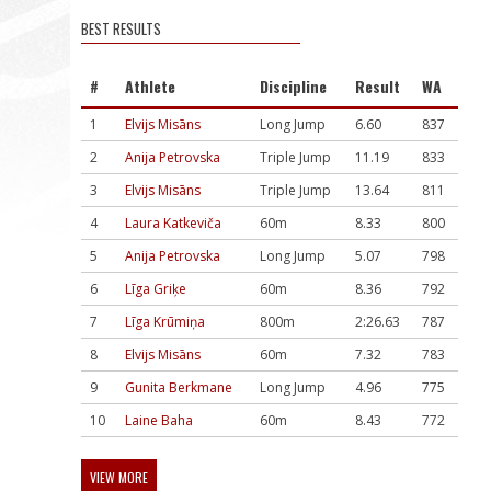
BEST RESULTS
#
Athlete
Discipline
Result
WA
1
Elvijs Misāns
Long Jump
6.60
837
2
Anija Petrovska
Triple Jump
11.19
833
3
Elvijs Misāns
Triple Jump
13.64
811
4
Laura Katkeviča
60m
8.33
800
5
Anija Petrovska
Long Jump
5.07
798
6
Līga Griķe
60m
8.36
792
7
Līga Krūmiņa
800m
2:26.63
787
8
Elvijs Misāns
60m
7.32
783
9
Gunita Berkmane
Long Jump
4.96
775
10
Laine Baha
60m
8.43
772
VIEW MORE