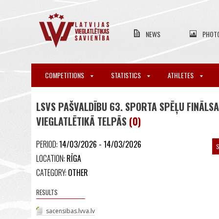
NEWS
PHOT
COMPETITIONS
STATISTICS
ATHLETES
LSVS PAŠVALDĪBU 63. SPORTA SPĒĻU FINĀLS
VIEGLATLĒTIKĀ TELPĀS
(0)
PERIOD:
14/03/2026 - 14/03/2026
S
LOCATION:
RĪGA
CATEGORY:
OTHER
RESULTS
sacensibas.lvva.lv