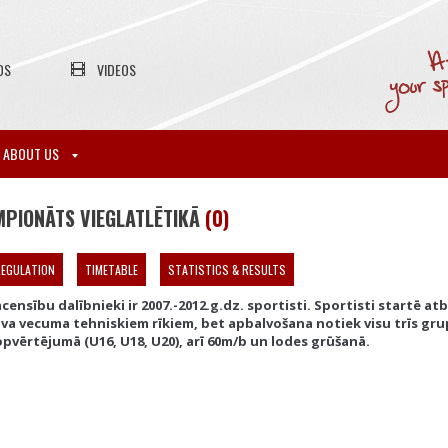
OS
VIDEOS
ABOUT US
MPIONĀTS VIEGLATLĒTIKĀ
(0)
EGULATION
TIMETABLE
STATISTICS & RESULTS
censību dalībnieki ir 2007.-2012.g.dz. sportisti. Sportisti startē atb
va vecuma tehniskiem rīkiem, bet apbalvošana notiek visu trīs gr
pvērtējumā (U16, U18, U20), arī 60m/b un lodes grūšanā.