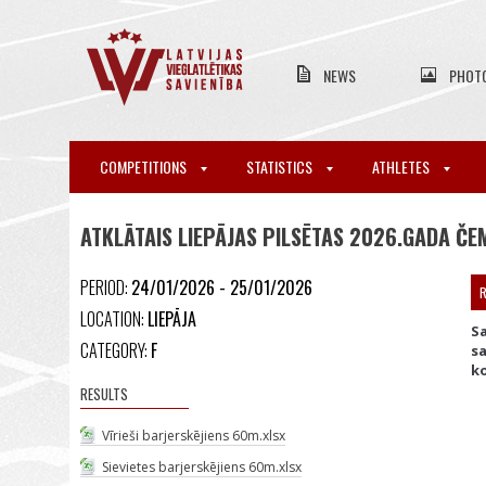
NEWS
PHOT
COMPETITIONS
STATISTICS
ATHLETES
ATKLĀTAIS LIEPĀJAS PILSĒTAS 2026.GADA ČE
PERIOD:
24/01/2026 - 25/01/2026
R
LOCATION:
LIEPĀJA
Sa
CATEGORY:
F
sa
ko
RESULTS
Vīrieši barjerskējiens 60m.xlsx
Sievietes barjerskējiens 60m.xlsx