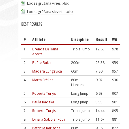
Lodes grūšana vīrieši.xlsx
Lodes grūšana sievietes.xlsx
BEST RESULTS
#
Athlete
Discipline
Result
WA
1
Brenda Džiliana
Triple Jump
12.63
978
Apsīte
2
Beāte Buka
200m
25.38
959
3
Madara Lungeviča
60m
7.80
957
4
Marta Frēliha
60m
9.07
930
Hurdles
5
Roberts Turķis
Long Jump
6.93
907
6
Paula Kadaka
Long Jump
5.55
901
7
Roberts Turķis
Triple Jump
14.44
895
8
Dinara Soboļenkova
Triple Jump
11.67
881
9
Patrīcija Karlsone
60m
9.36
872