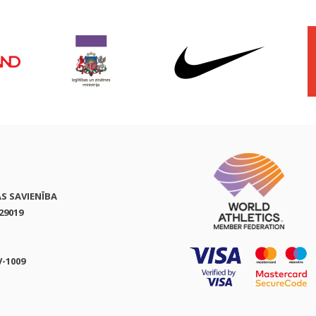
AS SAVIENĪBA
29019
V-1009