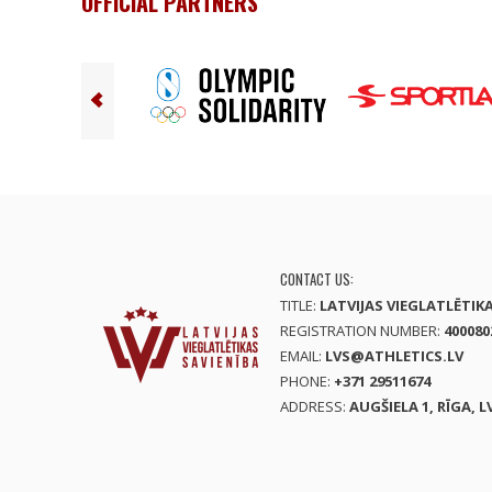
OFFICIAL PARTNERS
CONTACT US:
TITLE:
LATVIJAS VIEGLATLĒTIK
REGISTRATION NUMBER:
400080
EMAIL:
LVS@ATHLETICS.LV
PHONE:
+371 29511674
ADDRESS:
AUGŠIELA 1, RĪGA, L