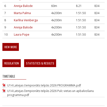
6
Annija Balode
60m
8.21
834
7
Marta Palma
4x200m
1:51.50
834
8
Karlīna Veinberga
4x200m
1:51.50
834
9
Annija Balode
4x200m
1:51.50
834
10
Laura Pope
4x200m
1:51.50
834
VIEW MORE
REGULATION
STATISTICS & RESULTS
TIMETABLE
U14 Latvijas čempionāts telpās 2026 PROGRAMMA.pdf
U14 Latvijas čempionāts telpās 2026 Pulc vietas un apbalvošanu
programma.pdf