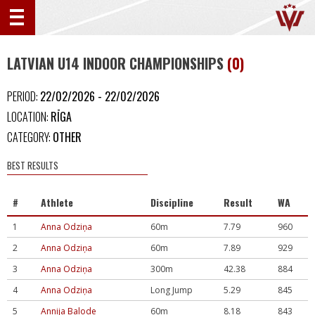
LATVIAN U14 INDOOR CHAMPIONSHIPS
(0)
PERIOD:
22/02/2026 - 22/02/2026
LOCATION:
RĪGA
CATEGORY:
OTHER
BEST RESULTS
#
Athlete
Discipline
Result
WA
1
Anna Odziņa
60m
7.79
960
2
Anna Odziņa
60m
7.89
929
3
Anna Odziņa
300m
42.38
884
4
Anna Odziņa
Long Jump
5.29
845
5
Annija Balode
60m
8.18
843