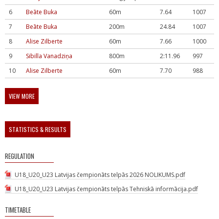
6
Beāte Buka
60m
7.64
1007
7
Beāte Buka
200m
24.84
1007
8
Alise Zilberte
60m
7.66
1000
9
Sibilla Vanadziņa
800m
2:11.96
997
10
Alise Zilberte
60m
7.70
988
VIEW MORE
STATISTICS & RESULTS
REGULATION
U18_U20_U23 Latvijas čempionāts telpās 2026 NOLIKUMS.pdf
U18_U20_U23 Latvijas čempionāts telpās Tehniskā informācija.pdf
TIMETABLE