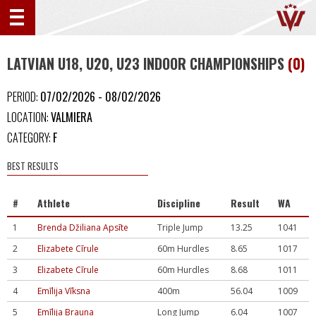
LATVIAN U18, U20, U23 INDOOR CHAMPIONSHIPS
(0)
PERIOD:
07/02/2026 - 08/02/2026
LOCATION:
VALMIERA
CATEGORY:
F
BEST RESULTS
#
Athlete
Discipline
Result
WA
1
Brenda Džiliana Apsīte
Triple Jump
13.25
1041
2
Elizabete Cīrule
60m Hurdles
8.65
1017
3
Elizabete Cīrule
60m Hurdles
8.68
1011
4
Emīlija Vīksna
400m
56.04
1009
5
Emīlija Brauna
Long Jump
6.04
1007