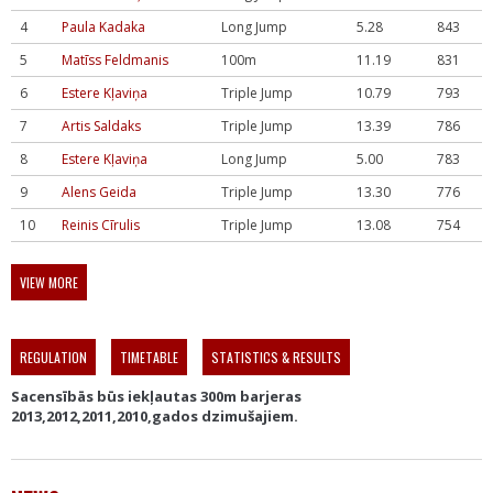
4
Paula Kadaka
Long Jump
5.28
843
5
Matīss Feldmanis
100m
11.19
831
6
Estere Kļaviņa
Triple Jump
10.79
793
7
Artis Saldaks
Triple Jump
13.39
786
8
Estere Kļaviņa
Long Jump
5.00
783
9
Alens Geida
Triple Jump
13.30
776
10
Reinis Cīrulis
Triple Jump
13.08
754
VIEW MORE
REGULATION
TIMETABLE
STATISTICS & RESULTS
Sacensībās būs iekļautas 300m barjeras
2013,2012,2011,2010,gados dzimušajiem.