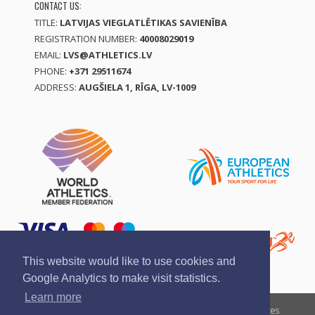
CONTACT US:
TITLE:
LATVIJAS VIEGLATLĒTIKAS SAVIENĪBA
REGISTRATION NUMBER:
40008029019
EMAIL:
LVS@ATHLETICS.LV
PHONE:
+371 29511674
ADDRESS:
AUGŠIELA 1, RĪGA, LV-1009
This website would like to use cookies and
Google Analytics to make visit statistics.
Learn more
Report a violation
Privacy policy
Terms of services