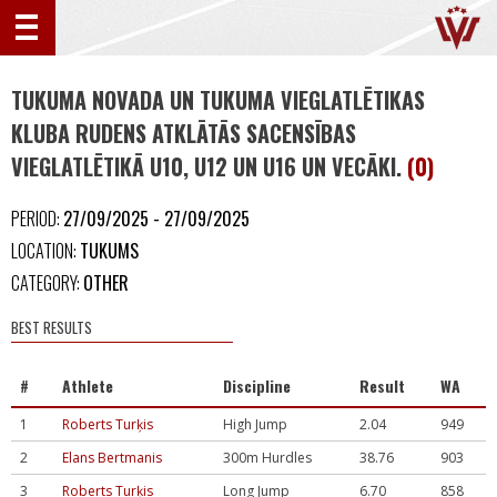
TUKUMA NOVADA UN TUKUMA VIEGLATLĒTIKAS
KLUBA RUDENS ATKLĀTĀS SACENSĪBAS
VIEGLATLĒTIKĀ U10, U12 UN U16 UN VECĀKI.
(0)
PERIOD:
27/09/2025 - 27/09/2025
LOCATION:
TUKUMS
CATEGORY:
OTHER
BEST RESULTS
#
Athlete
Discipline
Result
WA
1
Roberts Turķis
High Jump
2.04
949
2
Elans Bertmanis
300m Hurdles
38.76
903
3
Roberts Turķis
Long Jump
6.70
858