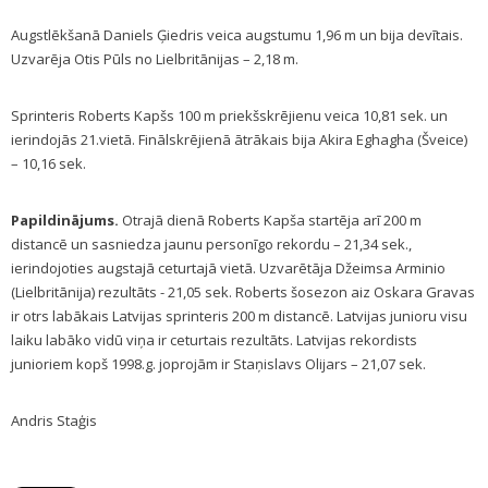
Augstlēkšanā Daniels Ģiedris veica augstumu 1,96 m un bija devītais.
Uzvarēja Otis Pūls no Lielbritānijas – 2,18 m.
Sprinteris Roberts Kapšs 100 m priekšskrējienu veica 10,81 sek. un
ierindojās 21.vietā. Finālskrējienā ātrākais bija Akira Eghagha (Šveice)
– 10,16 sek.
Papildinājums.
Otrajā dienā Roberts Kapša startēja arī 200 m
distancē un sasniedza jaunu personīgo rekordu – 21,34 sek.,
ierindojoties augstajā ceturtajā vietā. Uzvarētāja Džeimsa Arminio
(Lielbritānija) rezultāts - 21,05 sek. Roberts šosezon aiz Oskara Gravas
ir otrs labākais Latvijas sprinteris 200 m distancē. Latvijas junioru visu
laiku labāko vidū viņa ir ceturtais rezultāts. Latvijas rekordists
junioriem kopš 1998.g. joprojām ir Staņislavs Olijars – 21,07 sek.
Andris Staģis