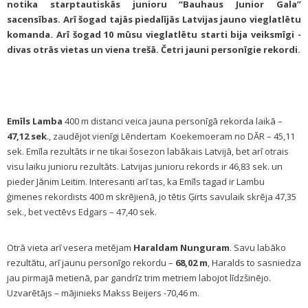
notika starptautiskās junioru “Bauhaus Junior Gala”
sacensības. Arī šogad tajās piedalījās Latvijas jauno vieglatlētu
komanda. Arī šogad 10 mūsu vieglatlētu starti bija veiksmīgi -
divas otrās vietas un viena trešā. Četri jauni personīgie rekordi.
Emīls Lamba
400 m distanci veica jauna personīgā rekorda laikā –
47,12 sek
., zaudējot vienīgi Lēndertam Koekemoeram no DĀR – 45,11
sek. Emīla rezultāts ir ne tikai šosezon labākais Latvijā, bet arī otrais
visu laiku junioru rezultāts. Latvijas junioru rekords ir 46,83 sek. un
pieder Jānim Leitim. Interesanti arī tas, ka Emīls tagad ir Lambu
ģimenes rekordists 400 m skrējienā, jo tētis Ģirts savulaik skrēja 47,35
sek., bet vectēvs Edgars – 47,40 sek.
Otrā vieta arī vesera metējam
Haraldam Nunguram
. Savu labāko
rezultātu, arī jaunu personīgo rekordu –
68,02 m
, Haralds to sasniedza
jau pirmajā metienā, par gandrīz trim metriem labojot līdzšinējo.
Uzvarētājs – mājinieks Makss Beijers -70,46 m.