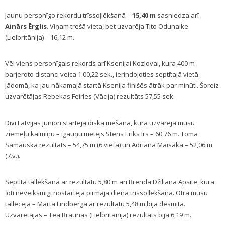
Jaunu personīgo rekordu trīssoļlēkšanā –
15,40 m
sasniedza arī
Ainārs Ērglis
. Viņam trešā vieta, bet uzvarēja Tito Odunaike
(Lielbritānija) – 16,12 m.
Vēl viens personīgais rekords arī Ksenijai Kozlovai, kura 400 m
barjeroto distanci veica 1:00,22 sek., ierindojoties septītajā vietā.
Jādomā, ka jau nākamajā startā Ksenija finišēs ātrāk par minūti. Šoreiz
uzvarētājas Rebekas Feirles (Vācija) rezultāts 57,55 sek.
Divi Latvijas juniori startēja diska mešanā, kurā uzvarēja mūsu
ziemeļu kaimiņu – igauņu metējs Stens Ēriks Īrs – 60,76 m. Toma
Samauska rezultāts – 54,75 m (6.vieta) un Adriāna Maisaka – 52,06 m
(7.v.).
Septītā tāllēkšanā ar rezultātu 5,80 m arī Brenda Džiliana Apsīte, kura
ļoti neveiksmīgi nostartēja pirmajā dienā trīssoļlēkšanā. Otra mūsu
tāllēcēja – Marta Lindberga ar rezultātu 5,48 m bija desmitā.
Uzvarētājas – Tea Braunas (Lielbritānija) rezultāts bija 6,19 m.