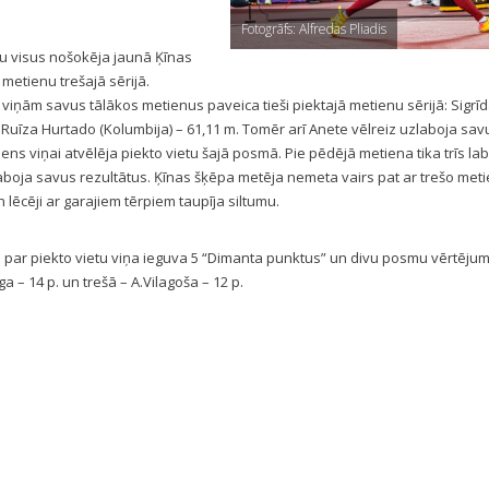
Fotogrāfs: Alfredas Pliadis
enu visus nošokēja jaunā Ķīnas
metienu trešajā sērijā.
o viņām savus tālākos metienus paveica tieši piektajā metienu sērijā: Sigrī
a Ruīza Hurtado (Kolumbija) – 61,11 m. Tomēr arī Anete vēlreiz uzlaboja sav
tiens viņai atvēlēja piekto vietu šajā posmā. Pie pēdējā metiena tika trīs la
zlaboja savus rezultātus. Ķīnas šķēpa metēja nemeta vairs pat ar trešo met
n lēcēji ar garajiem tērpiem taupīja siltumu.
o par piekto vietu viņa ieguva 5 “Dimanta punktus” un divu posmu vērtējum
rga – 14 p. un trešā – A.Vilagoša – 12 p.