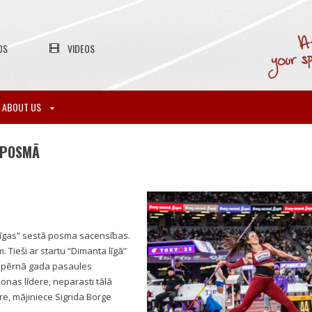
OS
VIDEOS
ABOUT US
O POSMĀ
 līgas” sestā posma sacensības.
. Tieši ar startu “Dimanta līgā”
, pērnā gada pasaules
onas līdere, neparasti tālā
ere, mājiniece Sigrida Borge