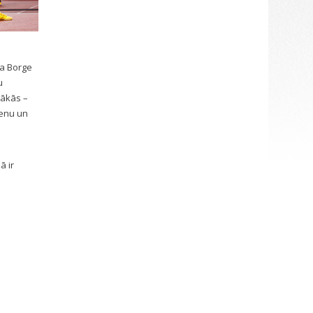
da Borge
u
bākās –
ienu un
ā ir