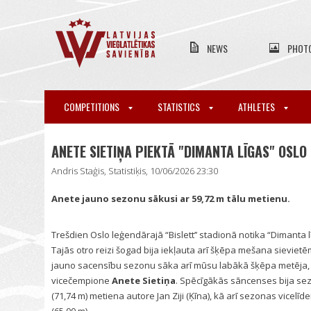
NEWS
PHOT
COMPETITIONS
STATISTICS
ATHLETES
ANETE SIETIŅA PIEKTĀ "DIMANTA LĪGAS" OSL
Andris Staģis, Statistiķis, 10/06/2026 23:30
Anete jauno sezonu sākusi ar 59,72 m tālu metienu.
Trešdien Oslo leģendārajā “Bislett’’ stadionā notika “Dimanta
Tajās otro reizi šogad bija iekļauta arī šķēpa mešana sievietēm
jauno sacensību sezonu sāka arī mūsu labākā šķēpa metēja
vicečempione
Anete Sietiņa
. Spēcīgākās sāncenses bija sez
(71,74 m) metiena autore Jan Ziji (Ķīna), kā arī sezonas vicelīd