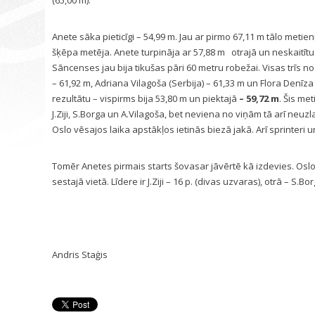
(65,00 m).
Anete sāka pieticīgi – 54,99 m. Jau ar pirmo 67,11 m tālo meti
šķēpa metēja. Anete turpināja ar 57,88 m otrajā un neskaitītu 
Sāncenses jau bija tikušas pāri 60 metru robežai. Visas trīs n
– 61,92 m, Adriana Vilagoša (Serbija) – 61,33 m un Flora Denīz
rezultātu – vispirms bija 53,80 m un piektajā
– 59,72 m
. Šis me
J.Ziji, S.Borga un A.Vilagoša, bet neviena no viņām tā arī neu
Oslo vēsajos laika apstākļos ietinās biezā jakā. Arī sprinteri u
Tomēr Anetes pirmais starts šovasar jāvērtē kā izdevies. Osl
sestajā vietā. Līdere ir J.Ziji – 16 p. (divas uzvaras), otrā – S.Bo
Andris Staģis