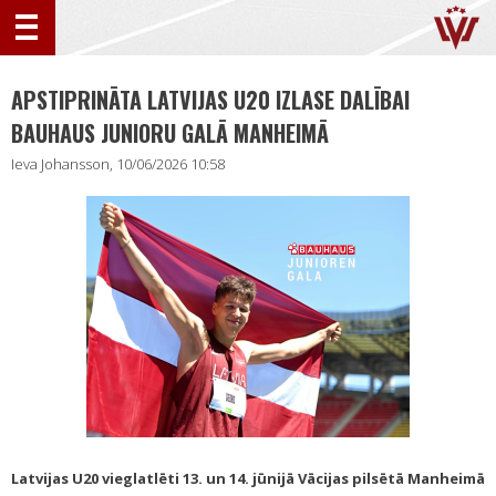
APSTIPRINĀTA LATVIJAS U20 IZLASE DALĪBAI
BAUHAUS JUNIORU GALĀ MANHEIMĀ
Ieva Johansson, 10/06/2026 10:58
Latvijas U20 vieglatlēti 13. un 14. jūnijā Vācijas pilsētā Manheimā