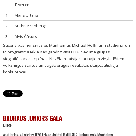
Treneri
1
Māris Urtāns
2
Andris Kronbergs
3
Alvis Čākurs
Sacensības norisināsies Manheimas Michael-Hoffmann stadionā, un
to programmā iekļautas gandrīz visas U20 vecuma grupas
vieglatlētikas disciplīnas. Novēlam Latvijas jaunajiem vieglatlētiem
veiksmīgus startus un augstvērtīgus rezultātus starptautiskajā
konkurencē!
BAUHAUS JUNIORS GALA
MORE
Apstiprināta Latvijas U20 izlase dalībai BAUHAUS Junioru galā Manheimā