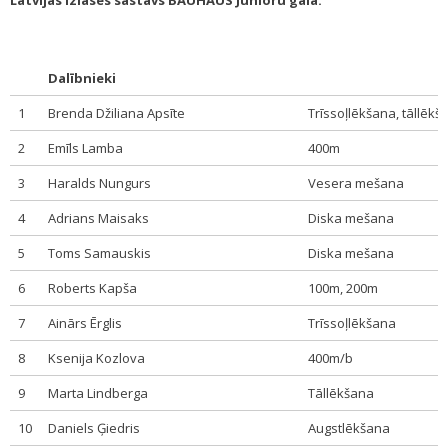
Latvijas izlases sastāvs BAUHAUS Junioru galā:
Dalībnieki
1
Brenda Džiliana Apsīte
Trīssoļlēkšana, tāllēkš
2
Emīls Lamba
400m
3
Haralds Nungurs
Vesera mešana
4
Adrians Maisaks
Diska mešana
5
Toms Samauskis
Diska mešana
6
Roberts Kapša
100m, 200m
7
Ainārs Ērglis
Trīssoļlēkšana
8
Ksenija Kozlova
400m/b
9
Marta Lindberga
Tāllēkšana
10
Daniels Ģiedris
Augstlēkšana