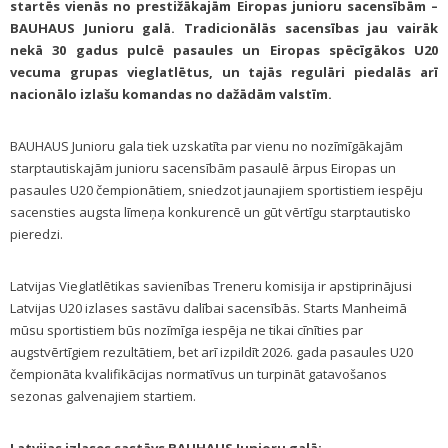
startēs vienās no prestižākajām Eiropas junioru sacensībām –
BAUHAUS Junioru galā. Tradicionālās sacensības jau vairāk
nekā 30 gadus pulcē pasaules un Eiropas spēcīgākos U20
vecuma grupas vieglatlētus, un tajās regulāri piedalās arī
nacionālo izlašu komandas no dažādām valstīm.
BAUHAUS Junioru gala tiek uzskatīta par vienu no nozīmīgākajām
starptautiskajām junioru sacensībām pasaulē ārpus Eiropas un
pasaules U20 čempionātiem, sniedzot jaunajiem sportistiem iespēju
sacensties augsta līmeņa konkurencē un gūt vērtīgu starptautisko
pieredzi.
Latvijas Vieglatlētikas savienības Treneru komisija ir apstiprinājusi
Latvijas U20 izlases sastāvu dalībai sacensībās. Starts Manheimā
mūsu sportistiem būs nozīmīga iespēja ne tikai cīnīties par
augstvērtīgiem rezultātiem, bet arī izpildīt 2026. gada pasaules U20
čempionāta kvalifikācijas normatīvus un turpināt gatavošanos
sezonas galvenajiem startiem.