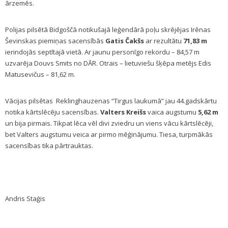
ārzemēs.
Polijas pilsētā Bidgoščā notikušajā leģendārā poļu skrējējas Irēnas
Ševinskas piemiņas sacensībās
Gatis Čakšs
ar rezultātu
71,83 m
ierindojās septītajā vietā. Ar jaunu personīgo rekordu – 84,57 m
uzvarēja Douvs Smits no DĀR. Otrais – lietuviešu šķēpa metējs Edis
Matusevičus – 81,62 m.
Vācijas pilsētas Reklinghauzenas “Tirgus laukumā” jau 44.gadskārtu
notika kārtslēcēju sacensības.
Valters Kreišs
vaica augstumu
5,62 m
un bija pirmais. Tikpat lēca vēl divi zviedru un viens vācu kārtslēcēji,
bet Valters augstumu veica ar pirmo mēģinājumu. Tiesa, turpmākās
sacensības tika pārtrauktas.
Andris Staģis