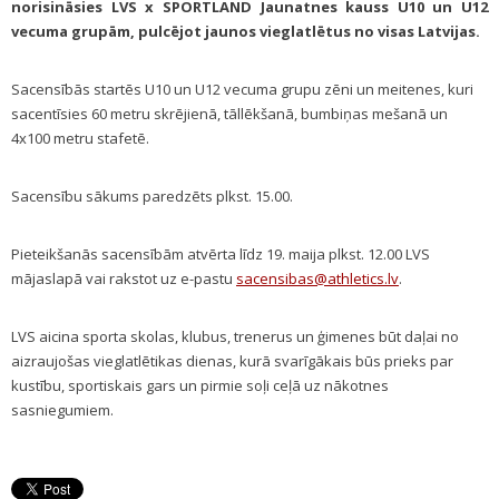
norisināsies LVS x SPORTLAND Jaunatnes kauss U10 un U12
vecuma grupām, pulcējot jaunos vieglatlētus no visas Latvijas.
Sacensībās startēs U10 un U12 vecuma grupu zēni un meitenes, kuri
sacentīsies 60 metru skrējienā, tāllēkšanā, bumbiņas mešanā un
4x100 metru stafetē.
Sacensību sākums paredzēts plkst. 15.00.
Pieteikšanās sacensībām atvērta līdz 19. maija plkst. 12.00 LVS
mājaslapā vai rakstot uz e-pastu
sacensibas@athletics.lv
.
LVS aicina sporta skolas, klubus, trenerus un ģimenes būt daļai no
aizraujošas vieglatlētikas dienas, kurā svarīgākais būs prieks par
kustību, sportiskais gars un pirmie soļi ceļā uz nākotnes
sasniegumiem.