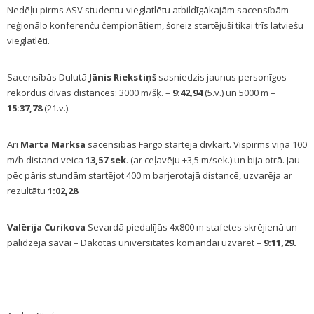
Nedēļu pirms ASV studentu-vieglatlētu atbildīgākajām sacensībām –
reģionālo konferenču čempionātiem, šoreiz startējuši tikai trīs latviešu
vieglatlēti.
Sacensībās Dulutā
Jānis Riekstiņš
sasniedzis jaunus personīgos
rekordus divās distancēs: 3000 m/šķ. –
9:42,94
(5.v.) un 5000 m –
15:37,78
(21.v.).
Arī
Marta Marksa
sacensībās Fargo startēja divkārt. Vispirms viņa 100
m/b distanci veica
13,57 sek
. (ar ceļavēju +3,5 m/sek.) un bija otrā. Jau
pēc pāris stundām startējot 400 m barjerotajā distancē, uzvarēja ar
rezultātu
1:02,28
.
Valērija Curikova
Sevardā piedalījās 4x800 m stafetes skrējienā un
palīdzēja savai – Dakotas universitātes komandai uzvarēt –
9:11,29.