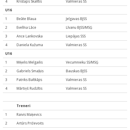
4
Kristaps Skalītis
Valmieras SS
U16
1
Beāte Blaua
Jelgavas BJSS
2
Evelīna Lāce
Līvanu BJSS/MSĢ
3
Ance Lankovska
Liepājas SSS
4
Daniela Kužuma
Valmieras SS
U16
1
Miķelis Melgailis
Vecumnieku SS/MSĢ
2
Gabriels Smaļķis
Bauskas BJSS
3
Patriks Baltkājis
Valmieras SS
4
Mārtiņš Rudzītis
Valmieras SS
Treneri
1
Raivis Maķevics
2
Artūrs Priževoits