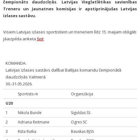
čempionāts daudzcīņās. Latvijas Vieglatlētikas savienības
Treneru un Jaunatnes komisijas ir apstiprinājušas Latvijas
izlases sastāvu.
Visiem Latvijas izlases sportistiem un treneriem līdz 15. maijam obligāti
jāaizpilda anketa
šeit
KOMANDA:
Latvijas izlases sastāvs dalībai Baltijas komandu čempionātā
daudzcīņās Valmierā
30.-31.05.2026.
Sportists-/e
Organizācija
U20
1
Nikola Bunde
Siguldas SS
2
Adriana Reitmane
Ogres SC
3
Rūta Rutka
Bauskas BJSS