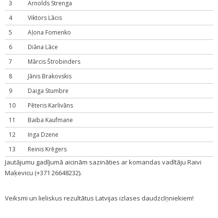
3
Arnolds Strenga
4
Viktors Lācis
5
Aļona Fomenko
6
Diāna Lāce
7
Mārcis Štrobinders
8
Jānis Brakovskis
9
Daiga Stumbre
10
Pēteris Karlivāns
11
Baiba Kaufmane
12
Inga Dzene
13
Reinis Krēgers
Jautājumu gadījumā aicinām sazināties ar komandas vadītāju Raivi
Maķevicu (+371 26648232).
Veiksmi un lieliskus rezultātus Latvijas izlases daudzcīņniekiem!