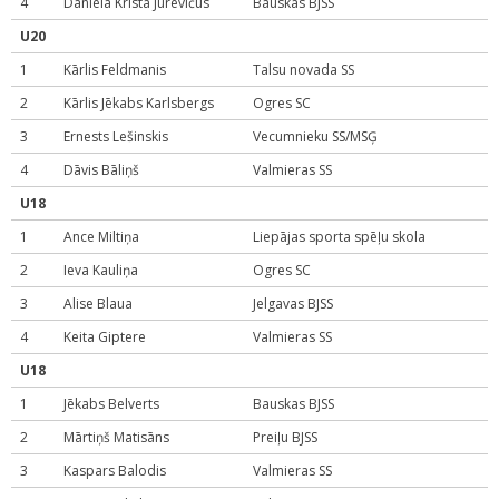
4
Daniela Krista Jurevičus
Bauskas BJSS
U20
1
Kārlis Feldmanis
Talsu novada SS
2
Kārlis Jēkabs Karlsbergs
Ogres SC
3
Ernests Lešinskis
Vecumnieku SS/MSĢ
4
Dāvis Bāliņš
Valmieras SS
U18
1
Ance Miltiņa
Liepājas sporta spēļu skola
2
Ieva Kauliņa
Ogres SC
3
Alise Blaua
Jelgavas BJSS
4
Keita Giptere
Valmieras SS
U18
1
Jēkabs Belverts
Bauskas BJSS
2
Mārtiņš Matisāns
Preiļu BJSS
3
Kaspars Balodis
Valmieras SS